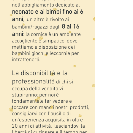
nell’abbigliamento dedicato al
neonato e ai bimbi fino ai 6
anni
, un altro è rivolto ai
8 ai 16
bambini/ragazzi dagli
anni
: la cornice è un ambiente
accogliente e simpatico, dove
mettiamo a disposizione dei
bambini giochi e leccornie per
intrattenerli.
La disponibilità e la
professionalità
di chi si
occupa della vendita vi
stupiranno: per noi è
fondamentale far vedere e
toccare con mano i nostri prodotti,
consigliarvi con l’ausilio di
un’esperienza acquisita in oltre
20 anni di attività, lasciandovi la
libertà di curiosare e il tempo per