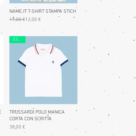
Vista rapida
NAME.IT T-SHIRT STAMPA STICH
Prezzo regolare
Prezzo scontato
17,00 €
12,00 €
ESTATE
Vista rapida
E
TRUSSARDI POLO MANICA
CORTA CON SCRITTA
Prezzo
38,00 €