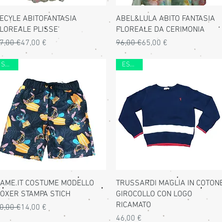
Vista rapida
Vista rapida
ECYLE ABITOFANTASIA
ABEL&LULA ABITO FANTASIA
LOREALE PLISSE'
FLOREALE DA CERIMONIA
rezzo regolare
rezzo scontato
Prezzo regolare
Prezzo scontato
7,00 €
47,00 €
96,00 €
65,00 €
SALDI
ESTATE
Vista rapida
Vista rapida
AME.IT COSTUME MODELLO
TRUSSARDI MAGLIA IN COTON
OXER STAMPA STICH
GIROCOLLO CON LOGO
RICAMATO
rezzo regolare
rezzo scontato
0,00 €
14,00 €
Prezzo
46,00 €