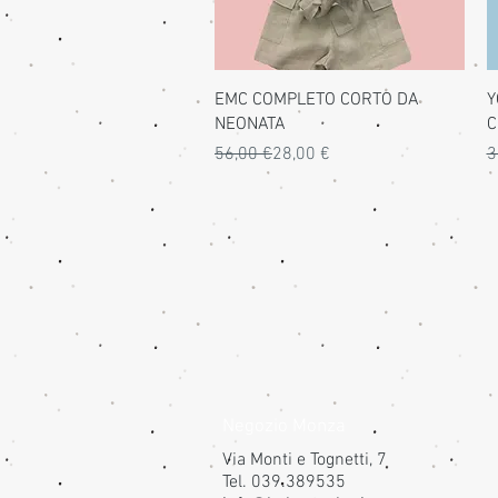
Vista rapida
EMC COMPLETO CORTO DA
Y
NEONATA
C
Prezzo regolare
Prezzo scontato
P
P
56,00 €
28,00 €
3
Negozio Monza
Via Monti e Tognetti, 7
Tel. 039.389535