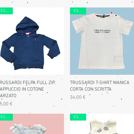
ESTATE
ESTATE
Vista rapida
Vista rapida
RUSSARDI FELPA FULL ZIP,
TRUSSARDI T-SHIRT MANICA
APPUCCIO IN COTONE
CORTA CON SCRITTA
ARZATO
Prezzo
34,00 €
rezzo
5,00 €
ESTATE
ESTATE