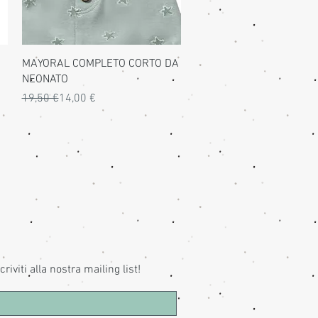
Vista rapida
MAYORAL COMPLETO CORTO DA
NEONATO
Prezzo regolare
Prezzo scontato
19,50 €
14,00 €
criviti alla nostra mailing list!