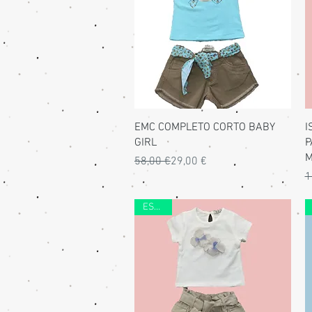
Vista rapida
EMC COMPLETO CORTO BABY
I
GIRL
P
M
Prezzo regolare
Prezzo scontato
58,00 €
29,00 €
P
P
1
ESTATE