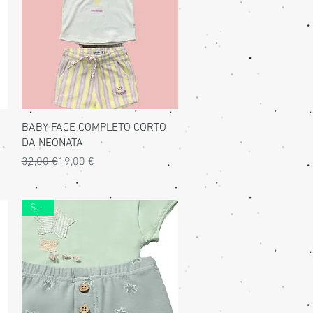
Vista rapida
BABY FACE COMPLETO CORTO
DA NEONATA
Prezzo regolare
Prezzo scontato
32,00 €
19,00 €
SALDI