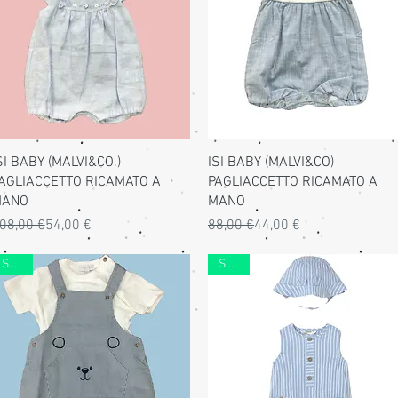
Vista rapida
Vista rapida
SI BABY (MALVI&CO.)
ISI BABY (MALVI&CO)
AGLIACCETTO RICAMATO A
PAGLIACCETTO RICAMATO A
ANO
MANO
rezzo regolare
rezzo scontato
Prezzo regolare
Prezzo scontato
08,00 €
54,00 €
88,00 €
44,00 €
SALDI
SALDI