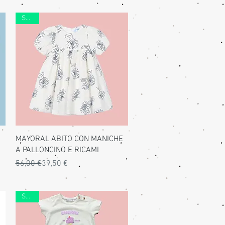
SALDI
Vista rapida
MAYORAL ABITO CON MANICHE
A PALLONCINO E RICAMI
Prezzo regolare
Prezzo scontato
56,00 €
39,50 €
SALDI