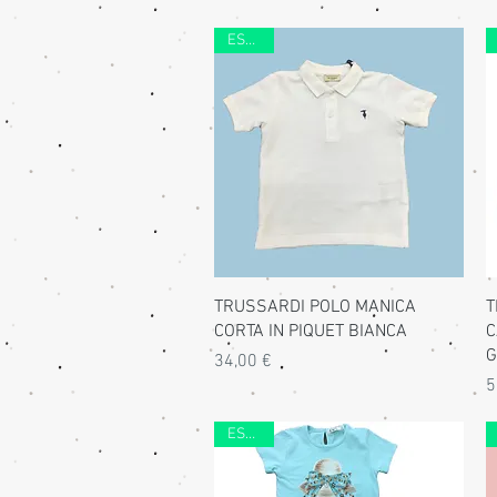
ESTATE
Vista rapida
TRUSSARDI POLO MANICA
T
CORTA IN PIQUET BIANCA
C
G
Prezzo
34,00 €
P
5
ESTATE