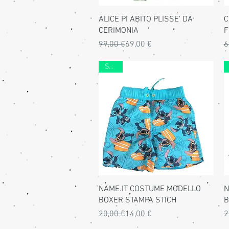
Vista rapida
ALICE PI ABITO PLISSE' DA
C
CERIMONIA
F
Prezzo regolare
Prezzo scontato
P
P
99,00 €
69,00 €
6
SALDI
Vista rapida
NAME.IT COSTUME MODELLO
N
BOXER STAMPA STICH
B
Prezzo regolare
Prezzo scontato
P
P
20,00 €
14,00 €
2