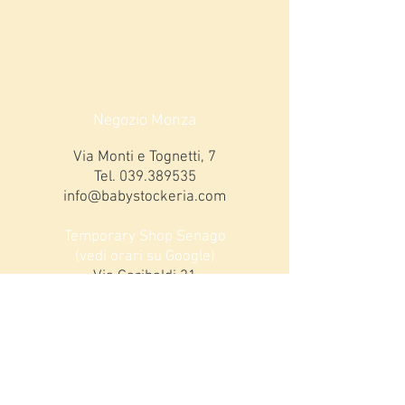
Negozio Monza
Via Monti e Tognetti, 7
Tel.
039.389535
info@babystockeria.com
Temporary Shop Senago
(vedi orari su Google)
Via Garibaldi 31
Tel
3913165863
ORARI MONZA
Lunedi 15,00-19,00
da Martedì a Sabato:
9,00-12,30 / 15,00-19,00