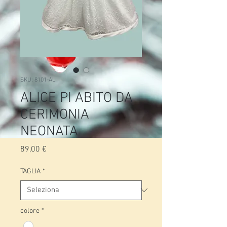
SKU: 8101-ALI
ALICE PI ABITO DA
CERIMONIA
NEONATA
Prezzo
89,00 €
TAGLIA
*
colore
*