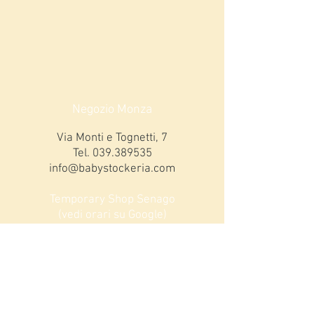
Negozio Monza
Via Monti e Tognetti, 7
Tel.
039.389535
info@babystockeria.com
Temporary Shop Senago
(vedi orari su Google)
Via Garibaldi 31
Tel
3913165863
ORARI MONZA
Lunedi 15,00-19,00
da Martedì a Sabato: