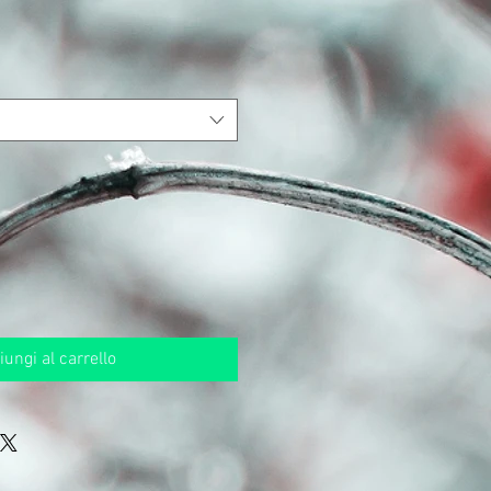
rezzo
contato
ungi al carrello