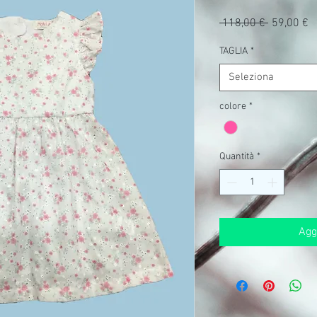
Prezzo
P
 118,00 € 
59,00 €
regolare
s
TAGLIA
*
Seleziona
colore
*
Quantità
*
Aggi