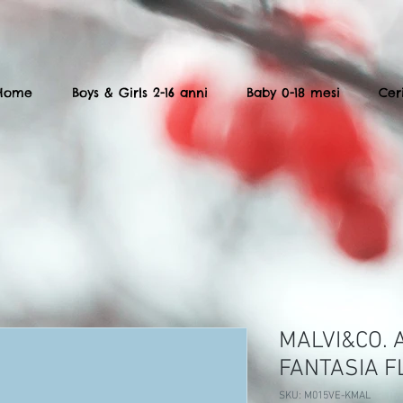
Home
Boys & Girls 2-16 anni
Baby 0-18 mesi
Cer
MALVI&CO. 
FANTASIA 
SKU: M015VE-KMAL