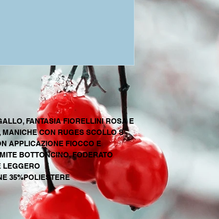
ALLO, FANTASIA FIORELLINI ROSA E
, MANICHE CON RUGES SCOLLO S
N APPLICAZIONE FIOCCO E
MITE BOTTONCINO, FODERATO
E LEGGERO
NE 35%POLIESTERE