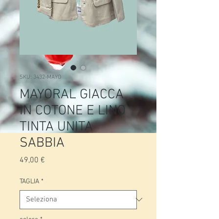
SKU: 3432-MAYO
MAYORAL GIACCA
IN COTONE E LINO
TINTA UNITA
SABBIA
Prezzo
49,00 €
TAGLIA
*