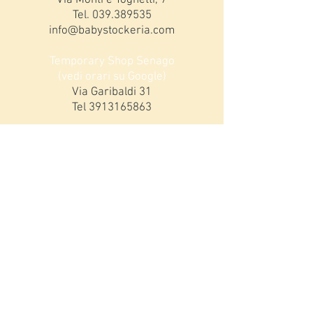
Tel.
039.389535
info@babystockeria.com
Temporary Shop Senago
(vedi orari su Google)
Via Garibaldi 31
Tel
3913165863
ORARI MONZA
Lunedi 15,00-19,00
da Martedì a Sabato:
9,00-12,30 / 15,00-19,00
DOMENICHE DICEMBRE
9,30-12,30 / 15,30-!9,00
Iscriviti alla nostra mailing list!