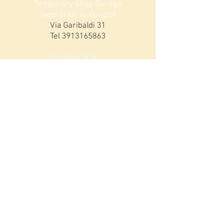
Temporary Shop Senago
(vedi orari su Google)
Via Garibaldi 31
Tel
3913165863
ORARI MONZA
Lunedi 15,00-19,00
da Martedì a Sabato:
9,00-12,30 / 15,00-19,00
DOMENICHE DICEMBRE
9,30-12,30 / 15,30-!9,00
Iscriviti alla nostra mailing list!