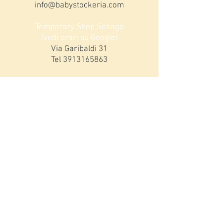
info@babystockeria.com
Temporary Shop Senago
(vedi orari su Google)
Via Garibaldi 31
Tel
3913165863
ORARI MONZA
Lunedi 15,00-19,00
da Martedì a Sabato:
9,00-12,30 / 15,00-19,00
DOMENICHE DICEMBRE
9,30-12,30 / 15,30-!9,00
Iscriviti alla nostra mailing list!