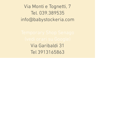
Via Monti e Tognetti, 7
Tel.
039.389535
info@babystockeria.com
Temporary Shop Senago
(vedi orari su Google)
Via Garibaldi 31
Tel
3913165863
ORARI MONZA
Lunedi 15,00-19,00
da Martedì a Sabato:
9,00-12,30 / 15,00-19,00
DOMENICHE DICEMBRE
9,30-12,30 / 15,30-!9,00
Iscriviti alla nostra mailing list!