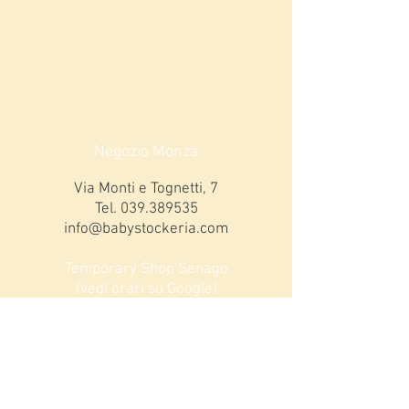
Negozio Monza
Via Monti e Tognetti, 7
Tel.
039.389535
info@babystockeria.com
Temporary Shop Senago
(vedi orari su Google)
Via Garibaldi 31
Tel
3913165863
ORARI MONZA
Lunedi 15,00-19,00