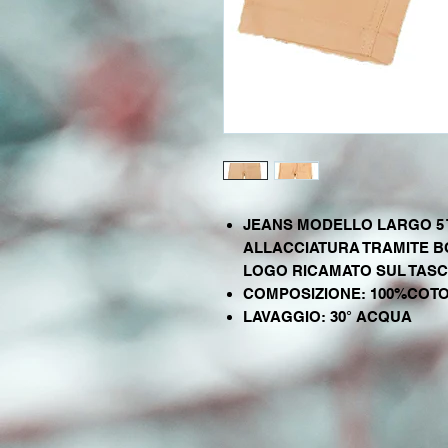
JEANS MODELLO LARGO 5 T
ALLACCIATURA TRAMITE BO
LOGO RICAMATO SUL TASC
COMPOSIZIONE: 100%COT
LAVAGGIO: 30° ACQUA