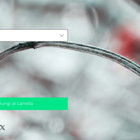
ezzo
ontato
ungi al carrello