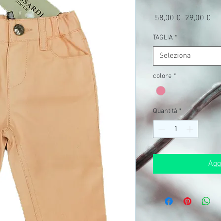
Prezzo
Pr
 58,00 € 
29,00 €
regolare
sc
TAGLIA
*
Seleziona
colore
*
Quantità
*
Aggi