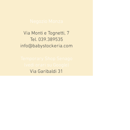
Negozio Monza
Via Monti e Tognetti, 7
Tel.
039.389535
info@babystockeria.com
Temporary Shop Senago
(vedi orari su Google)
Via Garibaldi 31
Tel
3913165863
ORARI MONZA
Lunedi 15,00-19,00
da Martedì a Sabato:
9,00-12,30 / 15,00-19,00
DOMENICHE DICEMBRE